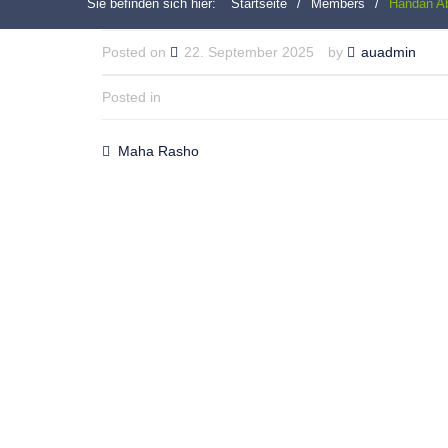
Sie befinden sich hier:
Startseite
/
Members
/
Handan A
Posted on
22. September 2025
by
auadmin
Posted in
Maha Rasho