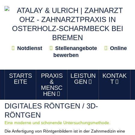
Notdienst
Stellenangebote
Online
bewerben
STARTS
PRAXIS
LEISTUN
KONTAK
EITE
&
GEN
T
MENSC
HEN
DIGITALES RÖNTGEN / 3D-
RÖNTGEN
Eine moderne und schonende Untersuchungsmethode.
Die Anfertigung von Röntgenbildern ist in der Zahnmedizin eine